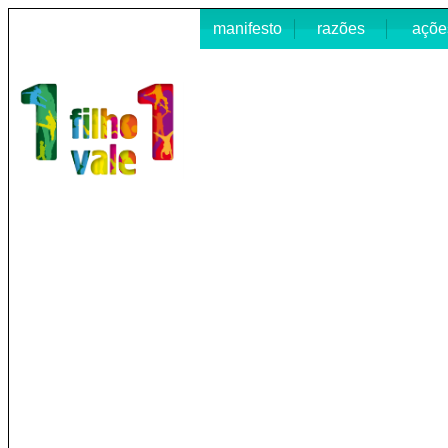
manifesto
razões
açõe